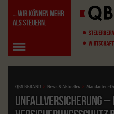
… WIR KÖNNEN MEHR
ALS STEUERN.
STEUERBERA
WIRTSCHAFT
QBS BERAND
News & Aktuelles
Mandanten-On
Unfallversicherung – 