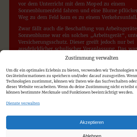
vor dem Unterricht mit dem Moped zu einem
Sonnenblumenfeld fahren und eine Blume pflücke
Weg zu dem Feld kam es zu einem Verkehrsunfall
Zwar fällt auch die Beschaffung von Arbeitsgeräte
Sonnenblume war ein solches „Arbeitsgerät“, unt
Versicherungsschutz. Dieser greift jedoch nur bei
ausdrücklicher schulischer Veranlassung. Das war
der Fall und ein allgemeiner Hinweis auf die Mögl
Zustimmung verwalten
Anschauungsmaterial mitzubringen, genügt nicht.
ereignete sich der Unfall auch nicht auf dem Sch
Um dir ein optimales Erlebnis zu bieten, verwenden wir Technologien 
dieser umfasst nur den Weg von der elterlichen 
Geräteinformationen zu speichern und/oder darauf zuzugreifen. Wenn
Technologien zustimmst, können wir Daten wie das Surfverhalten oder 
Schule.
dieser Website verarbeiten. Wenn du deine Zustimmung nicht erteilst 
können bestimmte Merkmale und Funktionen beeinträchtigt werden.
Dienste verwalten
QBS Berand G
Startseite
Steuerberatung
Akzeptieren
Wirtschaftsber
DIE GESCHÄFTSFÜHRUNG
Ablehnen