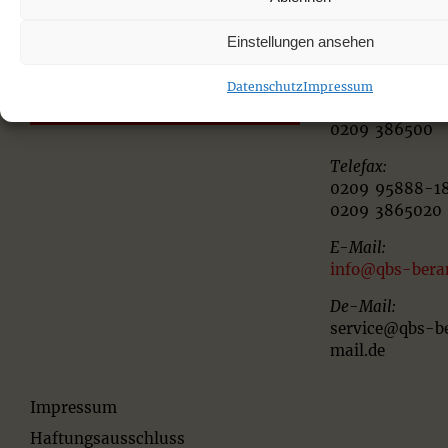
De-la-Chevalle
42-44
Einstellungen ansehen
NETZWERK-PARTNER
45894 Gelsenk
Telefon:
Datenschutz
Impressum
WIE SIE UNS GUT FINDEN
0209 95888-0
0209 386500
Telefax:
0209 95888-1
0209 3865020
E-Mail:
info@qbs-bera
De-Mail:
service@qbs-b
mail.de
Impressum
Haftungsausschluss