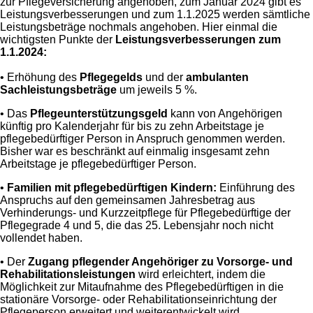
zur Pflegeversicherung angehoben, zum Januar 2024 gibt es
Leistungsverbesserungen und zum 1.1.2025 werden sämtliche
Leistungsbeträge nochmals angehoben. Hier einmal die
wichtigsten Punkte der
Leistungsverbesserungen zum
1.1.2024:
• Erhöhung des
Pflegegelds
und der
ambulanten
Sachleistungsbeträge
um jeweils 5 %.
• Das
Pflegeunterstützungsgeld
kann von Angehörigen
künftig pro Kalenderjahr für bis zu zehn Arbeitstage je
pflegebedürftiger Person in Anspruch genommen werden.
Bisher war es beschränkt auf einmalig insgesamt zehn
Arbeitstage je pflegebedürftiger Person.
•
Familien mit pflegebedürftigen Kindern:
Einführung des
Anspruchs auf den gemeinsamen Jahresbetrag aus
Verhinderungs- und Kurzzeitpflege für Pflegebedürftige der
Pflegegrade 4 und 5, die das 25. Lebensjahr noch nicht
vollendet haben.
• Der
Zugang pflegender Angehöriger zu Vorsorge- und
Rehabilitationsleistungen
wird erleichtert, indem die
Möglichkeit zur Mitaufnahme des Pflegebedürftigen in die
stationäre Vorsorge- oder Rehabilitationseinrichtung der
Pflegeperson erweitert und weiterentwickelt wird.