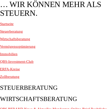
… WIR KÖNNEN MEHR ALS
STEUERN.
Startseite
Steuerberatung
Wirtschaftsberatung
Vermögensoptimierung
Immobilien
QBS-Investment-Club
ERFA-Kreise
Zollberatung
STEUERBERATUNG
WIRTSCHAFTSBERATUNG
QBS BERAND
News & Aktuelles
Mandanten-Online-Brief
Rechtliche