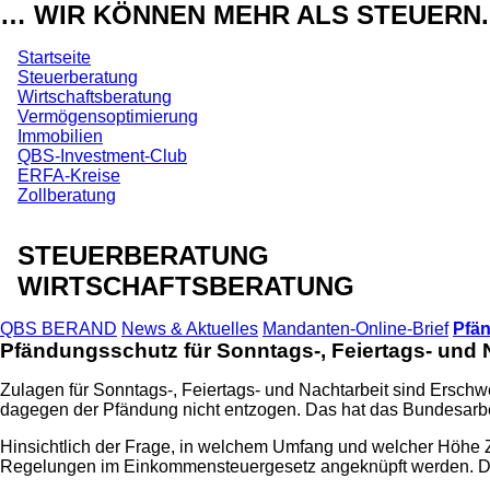
… WIR KÖNNEN MEHR ALS STEUERN.
Startseite
Steuerberatung
Wirtschaftsberatung
Vermögensoptimierung
Immobilien
QBS-Investment-Club
ERFA-Kreise
Zollberatung
STEUERBERATUNG
WIRTSCHAFTSBERATUNG
QBS BERAND
News & Aktuelles
Mandanten-Online-Brief
Pfä
Pfändungsschutz
für Sonntags-, Feiertags- und
Zulagen für Sonntags-, Feiertags- und Nachtarbeit sind Erschw
dagegen der Pfändung nicht entzogen. Das hat das Bundesarbei
Hinsichtlich der Frage, in welchem Umfang und welcher Höhe Z
Regelungen im Einkommensteuergesetz angeknüpft werden. Da