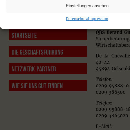
verpflichtet sind, gilt diese Ausnahme nicht.
Einstellungen ansehen
Datenschutz
Impressum
QBS Berand G
Startseite
Steuerberatung
Wirtschaftsber
DIE GESCHÄFTSFÜHRUNG
De-la-Chevalle
42-44
NETZWERK-PARTNER
45894 Gelsenk
Telefon:
WIE SIE UNS GUT FINDEN
0209 95888-0
0209 386500
Telefax:
0209 95888-1
0209 3865020
E-Mail: