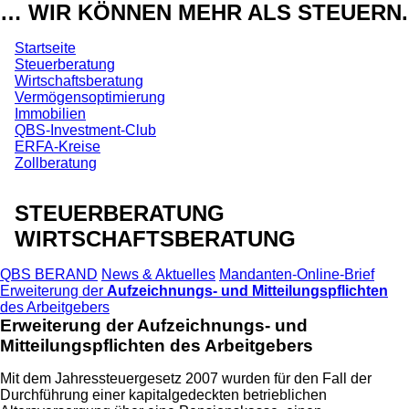
… WIR KÖNNEN MEHR ALS STEUERN.
Startseite
Steuerberatung
Wirtschaftsberatung
Vermögensoptimierung
Immobilien
QBS-Investment-Club
ERFA-Kreise
Zollberatung
STEUERBERATUNG
WIRTSCHAFTSBERATUNG
QBS BERAND
News & Aktuelles
Mandanten-Online-Brief
Erweiterung der
Aufzeichnungs- und Mitteilungspflichten
des Arbeitgebers
Erweiterung der
Aufzeichnungs- und
Mitteilungspflichten
des Arbeitgebers
Mit dem Jahressteuergesetz 2007 wurden für den Fall der
Durchführung einer kapitalgedeckten betrieblichen