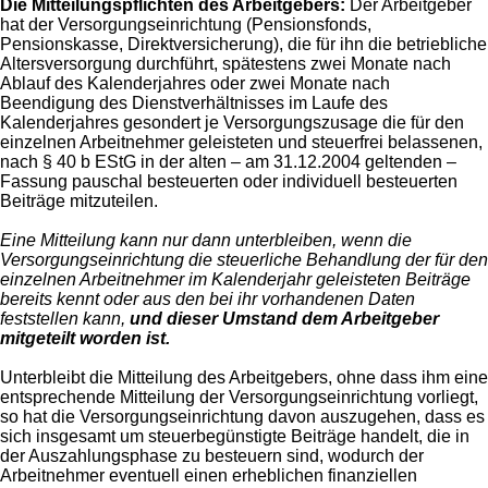
Die Mitteilungspflichten des Arbeitgebers:
Der Arbeitgeber
hat der Versorgungseinrichtung (Pensionsfonds,
Pensionskasse, Direktversicherung), die für ihn die betriebliche
Altersversorgung durchführt, spätestens zwei Monate nach
Ablauf des Kalenderjahres oder zwei Monate nach
Beendigung des Dienstverhältnisses im Laufe des
Kalenderjahres gesondert je Versorgungszusage die für den
einzelnen Arbeitnehmer geleisteten und steuerfrei belassenen,
nach § 40 b EStG in der alten – am 31.12.2004 geltenden –
Fassung pauschal besteuerten oder individuell besteuerten
Beiträge mitzuteilen.
Eine Mitteilung kann nur dann unterbleiben, wenn die
Versorgungseinrichtung die steuerliche Behandlung der für den
einzelnen Arbeitnehmer im Kalenderjahr geleisteten Beiträge
bereits kennt oder aus den bei ihr vorhandenen Daten
feststellen kann,
und dieser Umstand dem Arbeitgeber
mitgeteilt worden ist.
Unterbleibt die Mitteilung des Arbeitgebers, ohne dass ihm eine
entsprechende Mitteilung der Versorgungseinrichtung vorliegt,
so hat die Versorgungseinrichtung davon auszugehen, dass es
sich insgesamt um steuerbegünstigte Beiträge handelt, die in
der Auszahlungsphase zu besteuern sind, wodurch der
Arbeitnehmer eventuell einen erheblichen finanziellen